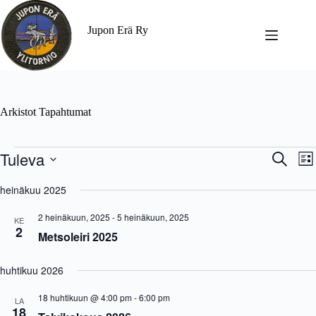
Jupon Erä Ry
Arkistot
Tapahtumat
Tuleva
T
T
E
L
a
a
t
V
i
p
p
s
a
heinäkuu 2025
s
a
a
i
l
t
h
h
i
a
2 heinäkuun, 2025
-
5 heinäkuun, 2025
t
t
KE
t
2
u
u
Metsoleiri 2025
s
m
m
e
a
a
p
t
V
huhtikuu 2026
ä
E
i
i
t
e
v
18 huhtikuun @ 4:00 pm
-
6:00 pm
LA
s
w
ä
18