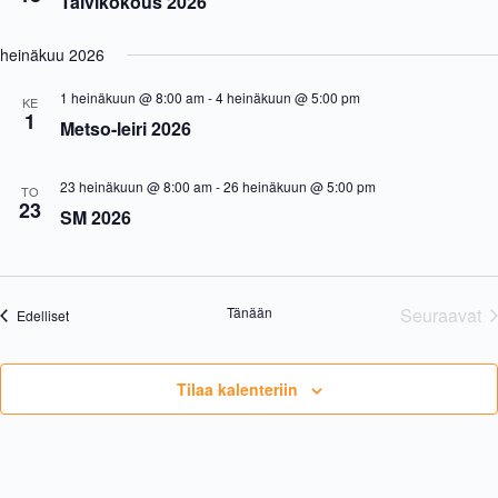
Talvikokous 2026
i
s
.
a
N
j
a
heinäkuu 2026
a
v
N
i
1 heinäkuun @ 8:00 am
-
4 heinäkuun @ 5:00 pm
KE
ä
g
1
Metso-leiri 2026
k
a
y
t
m
i
ä
o
23 heinäkuun @ 8:00 am
-
26 heinäkuun @ 5:00 pm
TO
23
t
n
SM 2026
n
a
v
i
g
Tänään
Seuraavat
Tapahtumat
Edelliset
o
Tapaht
i
n
t
Tilaa kalenteriin
i