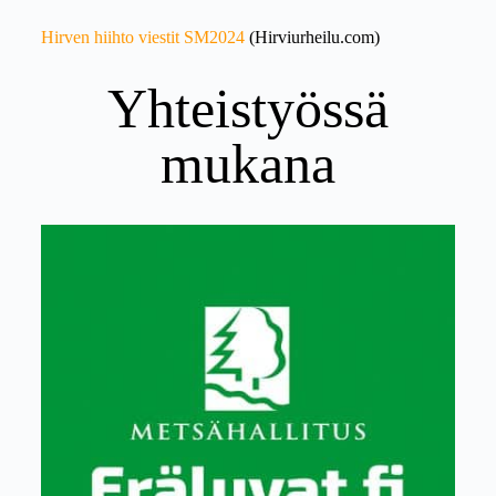
Hirven hiihto viestit SM2024
(Hirviurheilu.com)
Yhteistyössä
mukana