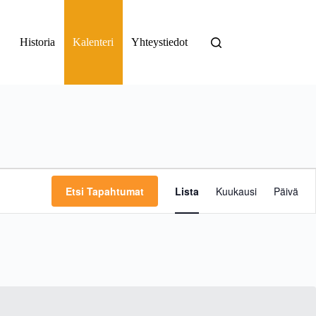
Historia
Kalenteri
Yhteystiedot
T
a
Etsi Tapahtumat
Lista
Kuukausi
Päivä
p
a
h
t
u
m
a
V
i
e