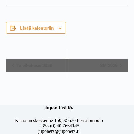
Lisää kalenteriin
T
Talvikokous 2026
SM 2026
a
p
a
h
t
u
m
a
Jupon Erä Ry
n
a
v
Kaaranneskoskentie 150, 95670 Pessalompolo
i
+358 (0) 40 7664145
g
juponera@juponera.fi