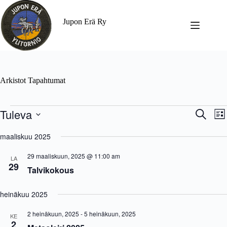
Jupon Erä Ry
Arkistot
Tapahtumat
Tuleva
T
T
E
L
a
a
t
V
i
p
p
s
a
maaliskuu 2025
s
a
a
i
l
t
h
h
i
a
29 maaliskuun, 2025 @ 11:00 am
t
t
LA
t
29
u
u
Talvikokous
s
m
m
e
a
a
p
t
V
heinäkuu 2025
ä
E
i
i
t
e
v
2 heinäkuun, 2025
-
5 heinäkuun, 2025
KE
s
w
ä
2