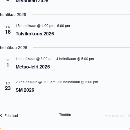
Metsoleiri 2025
i
s
.
a
N
j
a
huhtikuu 2026
a
v
N
i
18 huhtikuun @ 4:00 pm
-
6:00 pm
LA
ä
g
18
Talvikokous 2026
k
a
y
t
m
i
heinäkuu 2026
ä
o
t
n
1 heinäkuun @ 8:00 am
-
4 heinäkuun @ 5:00 pm
n
KE
1
a
Metso-leiri 2026
v
i
g
23 heinäkuun @ 8:00 am
-
26 heinäkuun @ 5:00 pm
TO
o
23
SM 2026
i
n
t
i
Tänään
Seuraavat
Tapahtumat
Edelliset
Tapaht