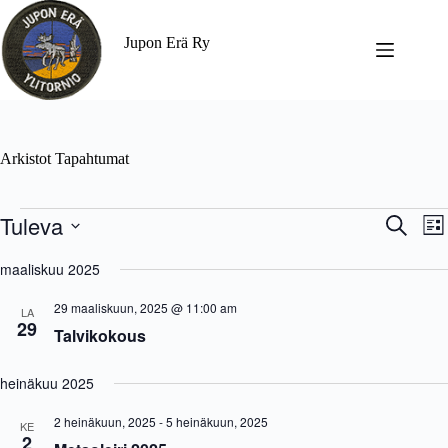
Jupon Erä Ry
Arkistot
Tapahtumat
Tuleva
T
T
E
L
a
a
t
V
i
p
p
s
a
maaliskuu 2025
s
a
a
i
l
t
h
h
i
a
29 maaliskuun, 2025 @ 11:00 am
t
t
LA
t
29
u
u
Talvikokous
s
m
m
e
a
a
p
t
V
heinäkuu 2025
ä
E
i
i
t
e
v
2 heinäkuun, 2025
-
5 heinäkuun, 2025
KE
s
w
ä
2