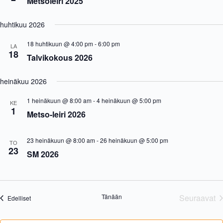
Metsoleiri 2025
i
s
.
a
N
j
a
huhtikuu 2026
a
v
N
i
18 huhtikuun @ 4:00 pm
-
6:00 pm
LA
ä
g
18
Talvikokous 2026
k
a
y
t
m
i
heinäkuu 2026
ä
o
t
n
1 heinäkuun @ 8:00 am
-
4 heinäkuun @ 5:00 pm
n
KE
1
a
Metso-leiri 2026
v
i
g
23 heinäkuun @ 8:00 am
-
26 heinäkuun @ 5:00 pm
TO
o
23
SM 2026
i
n
t
i
Tänään
Seuraavat
Tapahtumat
Edelliset
Tapaht